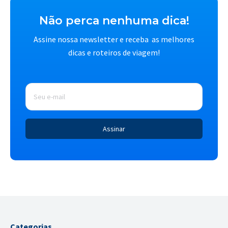
Não perca nenhuma dica!
Assine nossa newsletter e receba as melhores
dicas e roteiros de viagem!
E-
mail
*
Categorias