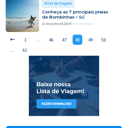
Dicas de Viagem
Conheça as 7 principais praias
de Bombinhas – SC
21 de junho de 2019
5 min de leitura
1
…
46
47
48
49
50
…
61