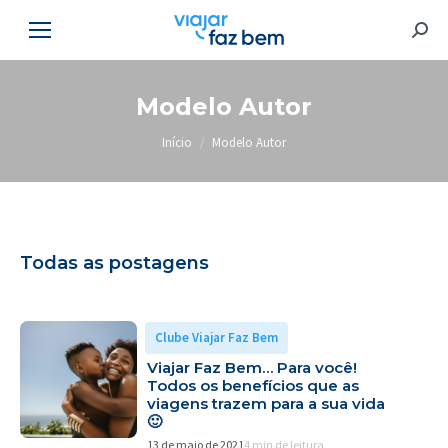
Searc
Modelo Autor
Você está aqui:
Início
Modelo Autor
Todas as postagens
Clube Viajar Faz Bem
Viajar Faz Bem… Para você!
Todos os benefícios que as
viagens trazem para a sua vida
🙂
13 de maio de 2021
4 min de leitura