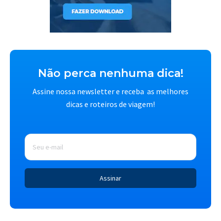
Não perca nenhuma dica!
Assine nossa newsletter e receba as melhores
dicas e roteiros de viagem!
E-
mail
*