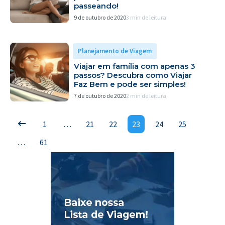
passeando!
9 de outubro de 2020
3 min de leitura
Planejamento de Viagem
Viajar em família com apenas 3
passos? Descubra como Viajar
Faz Bem e pode ser simples!
7 de outubro de 2020
2 min de leitura
1
…
21
22
23
24
25
…
61