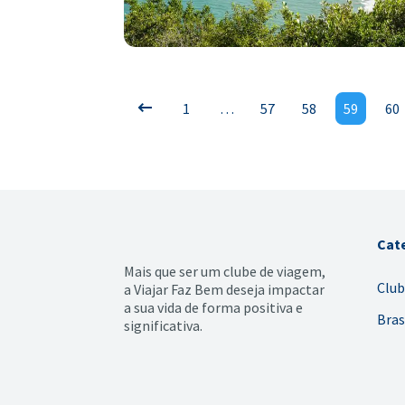
1
…
57
58
59
60
Cat
Mais que ser um clube de viagem,
Club
a Viajar Faz Bem deseja impactar
a sua vida de forma positiva e
Bras
significativa.