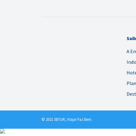
Sai
A E
Indi
Hoté
Plan
Dest
© 2021 SBTUR, VIajar Faz Bem.