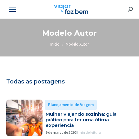
Searc
Modelo Autor
Você está aqui:
Início
Modelo Autor
Todas as postagens
Planejamento de Viagem
Mulher viajando sozinha: guia
prático para ter uma ótima
experiencia
9 de março de 2020
8 min de leitura