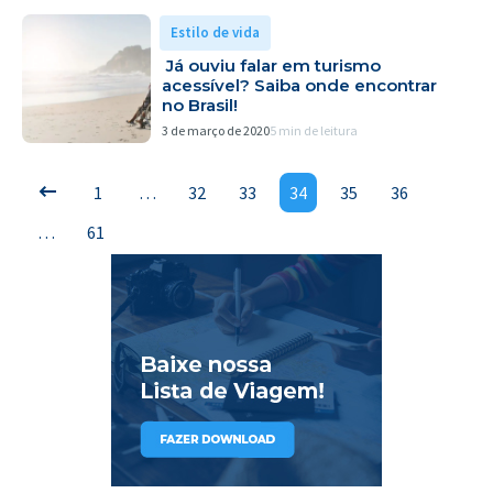
Estilo de vida
Já ouviu falar em turismo
acessível? Saiba onde encontrar
no Brasil!
3 de março de 2020
5 min de leitura
1
…
32
33
34
35
36
…
61