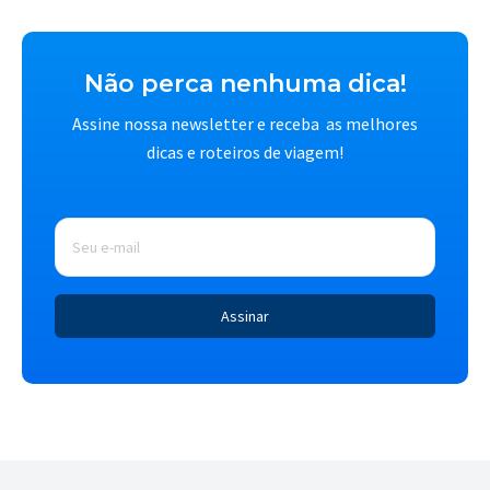
Não perca nenhuma dica!
Assine nossa newsletter e receba as melhores
dicas e roteiros de viagem!
E-
mail
*