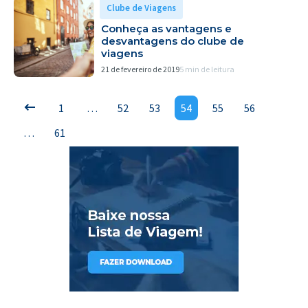
Clube de Viagens
Conheça as vantagens e
desvantagens do clube de
viagens
21 de fevereiro de 2019
5 min de leitura
1
…
52
53
54
55
56
…
61