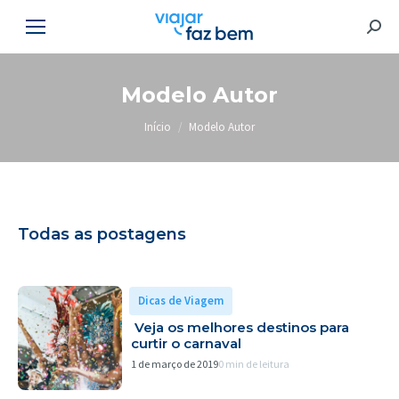
Searc
Modelo Autor
Você está aqui:
Início
Modelo Autor
Todas as postagens
Dicas de Viagem
Veja os melhores destinos para
curtir o carnaval
1 de março de 2019
0 min de leitura