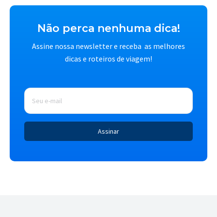
Não perca nenhuma dica!
Assine nossa newsletter e receba as melhores
dicas e roteiros de viagem!
E-
mail
*