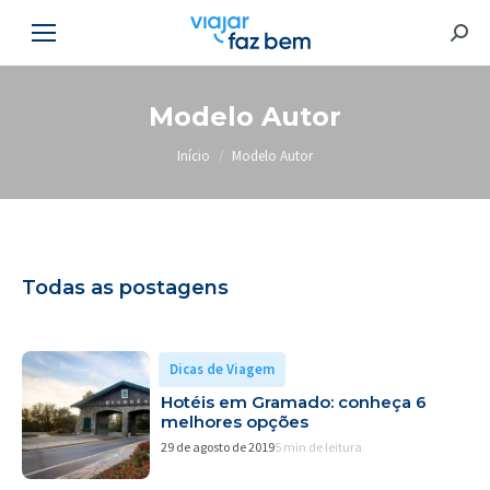
Searc
Modelo Autor
Você está aqui:
Início
Modelo Autor
Todas as postagens
Dicas de Viagem
Hotéis em Gramado: conheça 6
melhores opções
29 de agosto de 2019
5 min de leitura