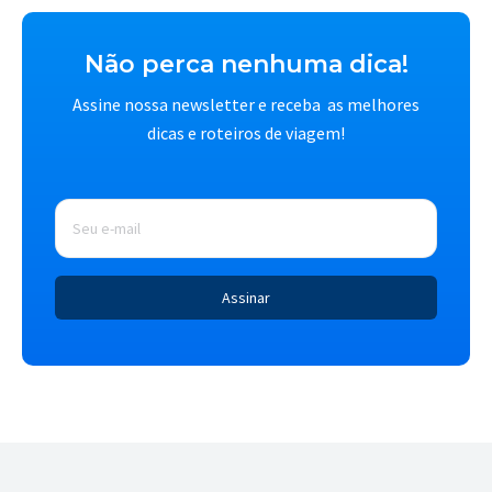
Não perca nenhuma dica!
Assine nossa newsletter e receba as melhores
dicas e roteiros de viagem!
E-
mail
*