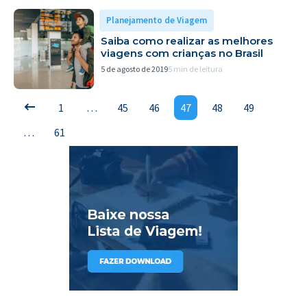
Planejamento de Viagem
Saiba como realizar as melhores
viagens com crianças no Brasil
5 de agosto de 2019
5 min de leitura
1
…
45
46
47
48
49
…
61