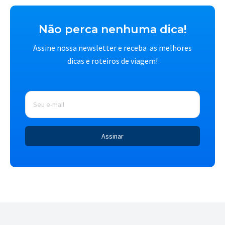
Não perca nenhuma dica!
Assine nossa newsletter e receba as melhores
dicas e roteiros de viagem!
E-
mail
*