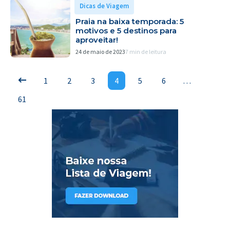
Dicas de Viagem
Praia na baixa temporada: 5
motivos e 5 destinos para
aproveitar!
24 de maio de 2023
7 min de leitura
1
2
3
4
5
6
…
61