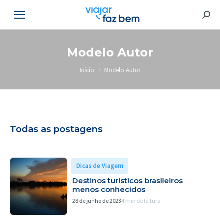
Searc
Modelo Autor
Você está aqui:
Início
Modelo Autor
Todas as postagens
Dicas de Viagem
Destinos turísticos brasileiros
menos conhecidos
28 de junho de 2023
4 min de leitura