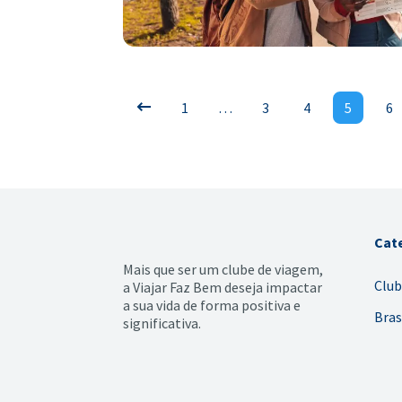
1
…
3
4
5
6
Cat
Mais que ser um clube de viagem,
Club
a Viajar Faz Bem deseja impactar
a sua vida de forma positiva e
Bras
significativa.