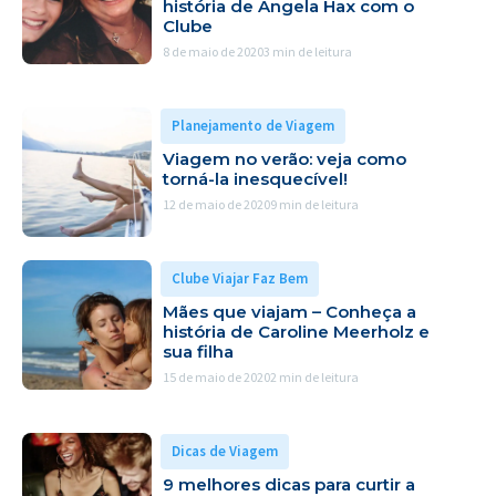
história de Ângela Hax com o
Clube
8 de maio de 2020
3 min de leitura
Planejamento de Viagem
Viagem no verão: veja como
torná-la inesquecível!
12 de maio de 2020
9 min de leitura
Clube Viajar Faz Bem
Mães que viajam – Conheça a
história de Caroline Meerholz e
sua filha
15 de maio de 2020
2 min de leitura
Dicas de Viagem
9 melhores dicas para curtir a