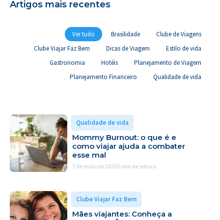
Artigos mais recentes
Ver tudo
Brasilidade
Clube de Viagens
Clube Viajar Faz Bem
Dicas de Viagem
Estilo de vida
Gastronomia
Hotéis
Planejamento de Viagem
Planejamento Financeiro
Qualidade de vida
Qualidade de vida
Mommy Burnout: o que é e
como viajar ajuda a combater
esse mal
7 de maio de 2020
5 min de leitura
Clube Viajar Faz Bem
Mães viajantes: Conheça a