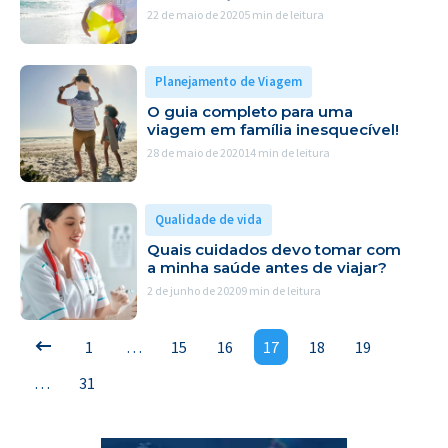
22 de maio de 2020
5 min de leitura
Planejamento de Viagem
O guia completo para uma
viagem em família inesquecível!
28 de maio de 2020
14 min de leitura
Qualidade de vida
Quais cuidados devo tomar com
a minha saúde antes de viajar?
2 de junho de 2020
9 min de leitura
1
…
15
16
17
18
19
…
31