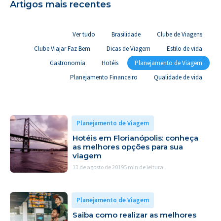
Artigos mais recentes
Ver tudo
Brasilidade
Clube de Viagens
Clube Viajar Faz Bem
Dicas de Viagem
Estilo de vida
Gastronomia
Hotéis
Planejamento de Viagem
Planejamento Financeiro
Qualidade de vida
Planejamento de Viagem
Hotéis em Florianópolis: conheça
as melhores opções para sua
viagem
13 de agosto de 2019
5 min de leitura
Planejamento de Viagem
Saiba como realizar as melhores