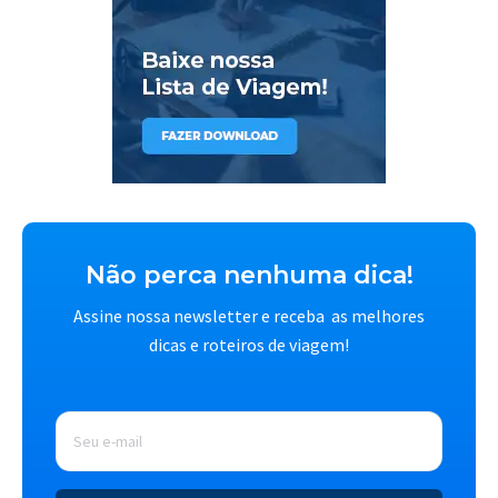
Não perca nenhuma dica!
Assine nossa newsletter e receba as melhores
dicas e roteiros de viagem!
E-
mail
*