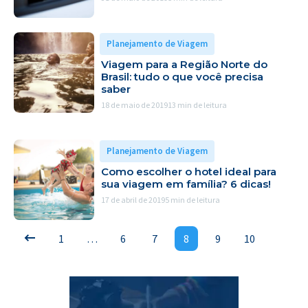
Planejamento de Viagem
Viagem para a Região Norte do
Brasil: tudo o que você precisa
saber
18 de maio de 2019
13 min de leitura
Planejamento de Viagem
Como escolher o hotel ideal para
sua viagem em família? 6 dicas!
17 de abril de 2019
5 min de leitura
1
…
6
7
8
9
10