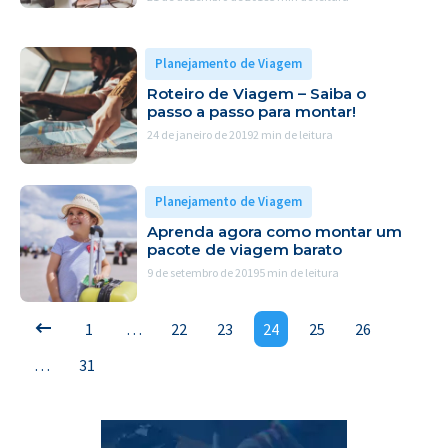
Planejamento de Viagem
Roteiro de Viagem – Saiba o
passo a passo para montar!
24 de janeiro de 2019
2 min de leitura
Planejamento de Viagem
Aprenda agora como montar um
pacote de viagem barato
9 de setembro de 2019
5 min de leitura
1
…
22
23
24
25
26
…
31