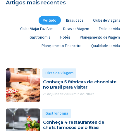
Artigos mais recentes
Ver tudo
Brasilidade
Clube de Viagens
Clube Viajar Faz Bem
Dicas de Viagem
Estilo de vida
Gastronomia
Hotéis
Planejamento de Viagem
Planejamento Financeiro
Qualidade de vida
Dicas de Viagem
Conheça 5 fábricas de chocolate
no Brasil para visitar
23 de julho de 2020
3 min de leitura
Gastronomia
Conheça 4 restaurantes de
chefs famosos pelo Brasil