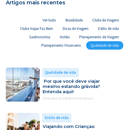
Artigos mais recentes
Ver tudo
Brasilidade
Clube de Viagens
Clube Viajar Faz Bem
Dicas de Viagem
Estilo de vida
Gastronomia
Hotéis
Planejamento de Viagem
Planejamento Financeiro
Qualidade de vida
Qualidade de vida
Por que você deve viajar
mesmo estando grávida?
Entenda aqui!
29 de abril de 2020
5 min de leitura
Estilo de vida
Viajando com Crianças: