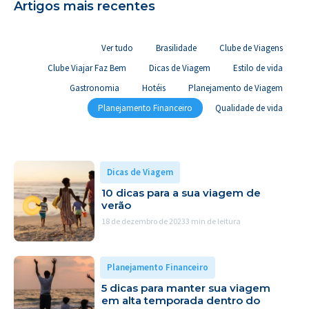
Artigos mais recentes
Ver tudo
Brasilidade
Clube de Viagens
Clube Viajar Faz Bem
Dicas de Viagem
Estilo de vida
Gastronomia
Hotéis
Planejamento de Viagem
Planejamento Financeiro
Qualidade de vida
Dicas de Viagem
10 dicas para a sua viagem de
verão
18 de dezembro de 2023
3 min de leitura
Planejamento Financeiro
5 dicas para manter sua viagem
em alta temporada dentro do