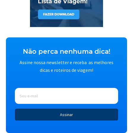
Não perca nenhuma dica!
Assine nossa newsletter e receba as melhores
dicas e roteiros de viagem!
E-
mail
*