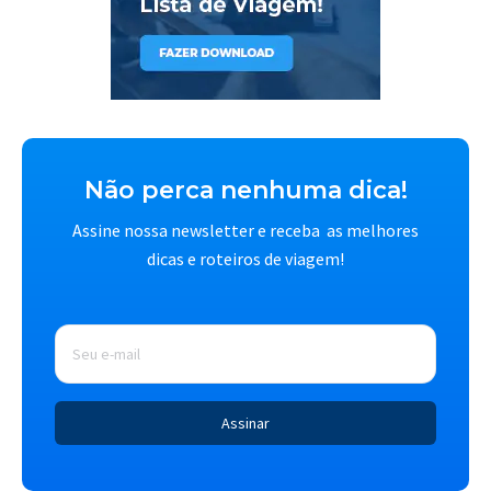
Não perca nenhuma dica!
Assine nossa newsletter e receba as melhores
dicas e roteiros de viagem!
E-
mail
*