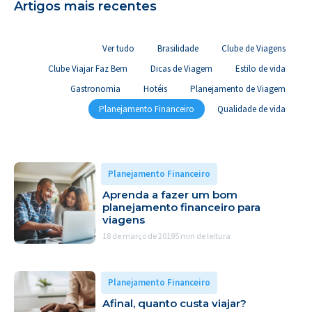
Artigos mais recentes
Ver tudo
Brasilidade
Clube de Viagens
Clube Viajar Faz Bem
Dicas de Viagem
Estilo de vida
Gastronomia
Hotéis
Planejamento de Viagem
Planejamento Financeiro
Qualidade de vida
Planejamento Financeiro
Aprenda a fazer um bom
planejamento financeiro para
viagens
18 de março de 2019
5 min de leitura
Planejamento Financeiro
Afinal, quanto custa viajar?