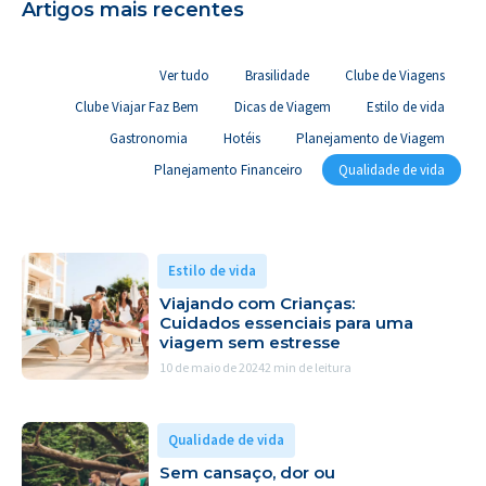
Artigos mais recentes
Ver tudo
Brasilidade
Clube de Viagens
Clube Viajar Faz Bem
Dicas de Viagem
Estilo de vida
Gastronomia
Hotéis
Planejamento de Viagem
Planejamento Financeiro
Qualidade de vida
Estilo de vida
Viajando com Crianças:
Cuidados essenciais para uma
viagem sem estresse
10 de maio de 2024
2 min de leitura
Qualidade de vida
Sem cansaço, dor ou