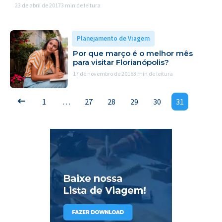
23 de abril de 2017
3 min de leitura
Planejamento de Viagem
Por que março é o melhor mês
para visitar Florianópolis?
17 de novembro de 2016
3 min de leitura
1
…
27
28
29
30
31