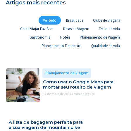
Artigos mais recentes
Ver tudo
Brasilidade
Clube de Viagens
Clube Viajar Faz Bem
Dicas de Viagem
Estilo de vida
Gastronomia
Hotéis
Planejamento de Viagem
Planejamento Financeiro
Qualidade de vida
Planejamento de Viagem
Como usar o Google Maps para
montar seu roteiro de viagem
17 de maio de 2017
3 min de leitura
A lista de bagagem perfeita para
a sua viagem de mountain bike