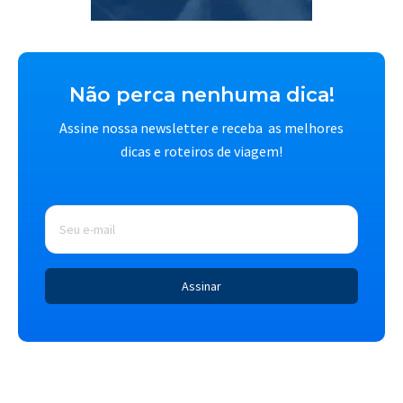
Não perca nenhuma dica!
Assine nossa newsletter e receba as melhores
dicas e roteiros de viagem!
E-
mail
*