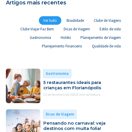
Artigos mais recentes
Ver tudo
Brasilidade
Clube de Viagens
Clube Viajar Faz Bem
Dicas de Viagem
Estilo de vida
Gastronomia
Hotéis
Planejamento de Viagem
Planejamento Financeiro
Qualidade de vida
Gastronomia
5 restaurantes ideais para
crianças em Florianópolis
21 de fevereiro de 2022
3 min de leitura
Dicas de Viagem
Pensando no carnaval: veja
destinos com muita folia!