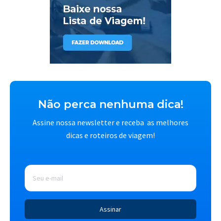
Não perca nenhuma dica!
Assine nossa newsletter e receba as melhores
dicas e roteiros de viagem!
E-
mail
*