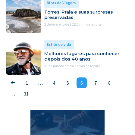
Dicas de Viagem
Torres: Praia e suas surpresas
preservadas
2 de fevereiro de 2022
2 min de leitura
Estilo de vida
Melhores lugares para conhecer
depois dos 40 anos
31 de janeiro de 2022
2 min de leitura
1
…
4
5
6
7
8
…
31