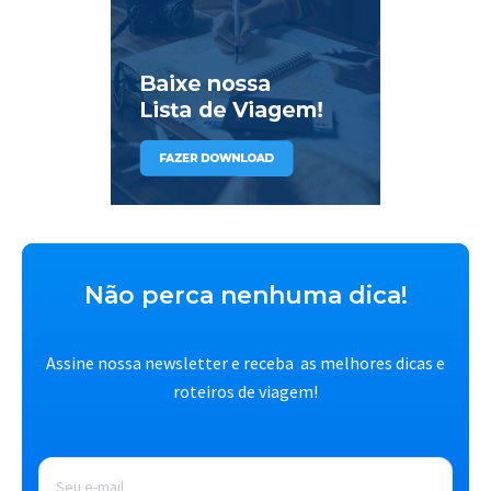
Não perca nenhuma dica!
Assine nossa newsletter e receba as melhores dicas e
roteiros de viagem!
E-
mail
*