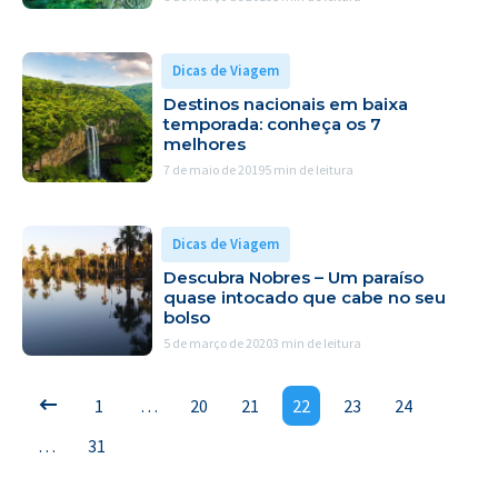
Dicas de Viagem
Destinos nacionais em baixa
temporada: conheça os 7
melhores
7 de maio de 2019
5 min de leitura
Dicas de Viagem
Descubra Nobres – Um paraíso
quase intocado que cabe no seu
bolso
5 de março de 2020
3 min de leitura
1
…
20
21
22
23
24
…
31