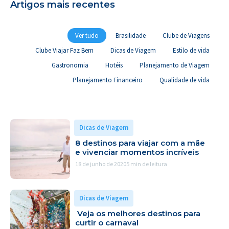
Artigos mais recentes
Ver tudo
Brasilidade
Clube de Viagens
Clube Viajar Faz Bem
Dicas de Viagem
Estilo de vida
Gastronomia
Hotéis
Planejamento de Viagem
Planejamento Financeiro
Qualidade de vida
Dicas de Viagem
8 destinos para viajar com a mãe
e vivenciar momentos incríveis
18 de junho de 2020
5 min de leitura
Dicas de Viagem
Veja os melhores destinos para
curtir o carnaval