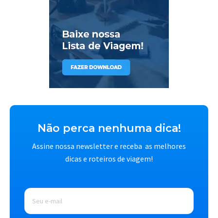
Não perca nenhuma dica!
Assine nossa newsletter e receba as melhores
dicas e roteiros de viagem!
E-
mail
*