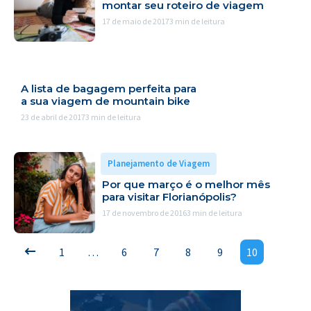
montar seu roteiro de viagem
17 de maio de 2017
3 min de leitura
A lista de bagagem perfeita para
a sua viagem de mountain bike
23 de abril de 2017
3 min de leitura
Planejamento de Viagem
Por que março é o melhor mês
para visitar Florianópolis?
17 de novembro de 2016
3 min de leitura
1
…
6
7
8
9
10