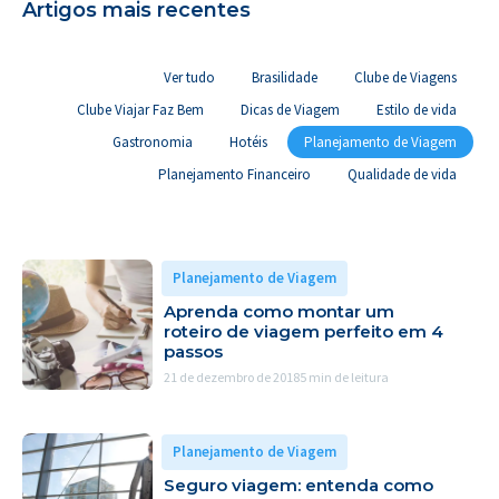
Artigos mais recentes
Ver tudo
Brasilidade
Clube de Viagens
Clube Viajar Faz Bem
Dicas de Viagem
Estilo de vida
Gastronomia
Hotéis
Planejamento de Viagem
Planejamento Financeiro
Qualidade de vida
Planejamento de Viagem
Aprenda como montar um
roteiro de viagem perfeito em 4
passos
21 de dezembro de 2018
5 min de leitura
Planejamento de Viagem
Seguro viagem: entenda como