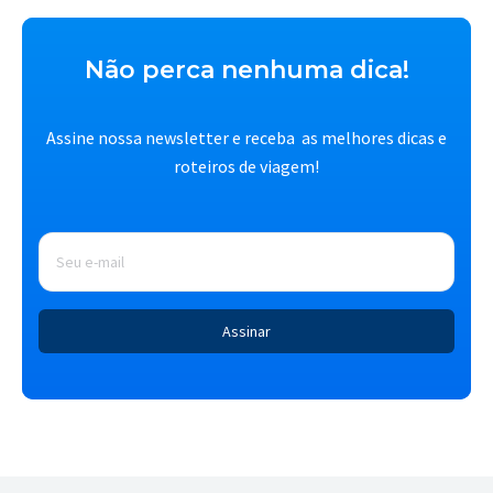
Não perca nenhuma dica!
Assine nossa newsletter e receba as melhores dicas e
roteiros de viagem!
E-
mail
*