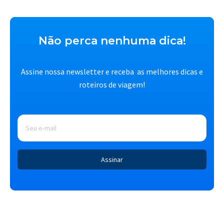
Não perca nenhuma dica!
Assine nossa newsletter e receba as melhores dicas e
roteiros de viagem!
E-
mail
*