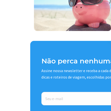
Não perca nenhuma
Assine nossa newsletter e receba a cada
dicas e roteiros de viagem, escolhidas po
E-
mail
*