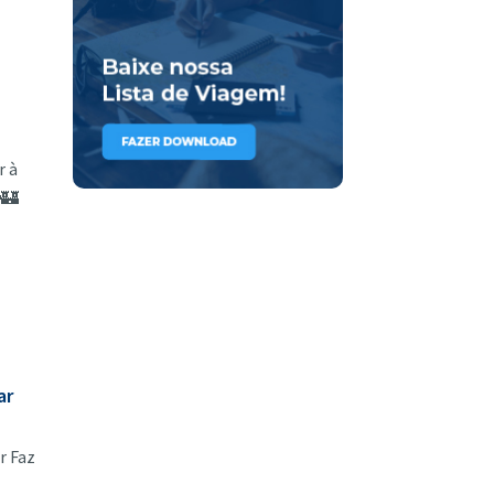
r à
🏰
ar
r Faz