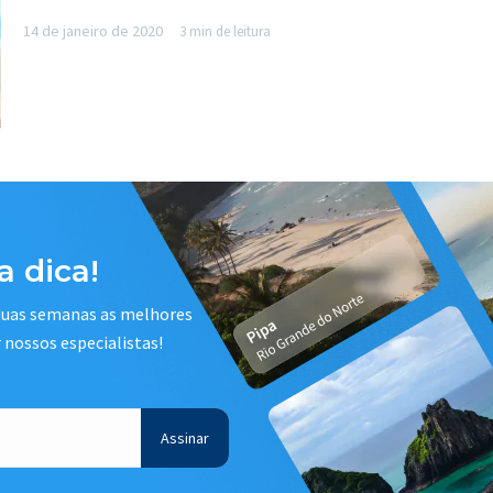
14 de janeiro de 2020
3 min de leitura
 dica!
 duas semanas as melhores
r nossos especialistas!