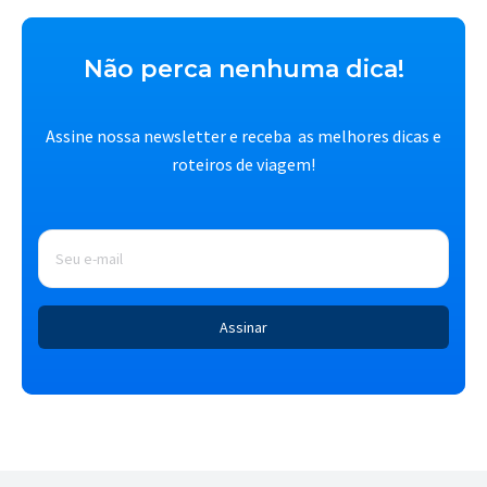
Não perca nenhuma dica!
Assine nossa newsletter e receba as melhores dicas e
roteiros de viagem!
E-
mail
*