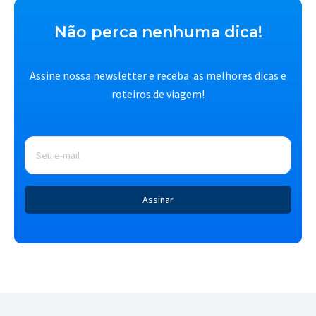
Não perca nenhuma dica!
Assine nossa newsletter e receba as melhores dicas e
roteiros de viagem!
E-
mail
*