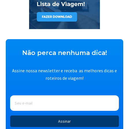
Não perca nenhuma dica!
Assine nossa newsletter e receba as melhores dicas e
roteiros de viagem!
E-
mail
*