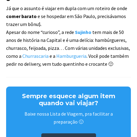
Já que o assunto é viajar em dupla com um roteiro de onde
comer barato
e se hospedar em São Paulo, precisávamos
trazer um bônu$.
Apesar do nome “curioso”, a rede
Sujinho
tem mais de 50
anos de história na Capital e é uma delícia: hambúrgueres,
churrasco, feijoada, pizza… Com várias unidades exclusivas,
como a
Churrascaria
e a
Hamburgueria
. Você pode também
pedir no delivery, vem tudo quentinho e crocante 🙂
Sempre esquece algum item
quando vai viajar?
Baixe nossa Lista de Viagem, pra facilitar a
preparação 🙂