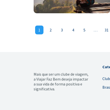
1
2
3
4
5
…
31
Cat
Mais que ser um clube de viagem,
Club
a Viajar Faz Bem deseja impactar
a sua vida de forma positiva e
Bras
significativa.