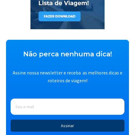
Não perca nenhuma dica!
Assine nossa newsletter e receba as melhores dicas e
roteiros de viagem!
E-
mail
*