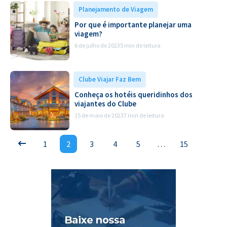
Planejamento de Viagem
Por que é importante planejar uma
viagem?
6 de julho de 2023
5 min de leitura
Clube Viajar Faz Bem
Conheça os hotéis queridinhos dos
viajantes do Clube
15 de maio de 2023
7 min de leitura
1
2
3
4
5
…
15