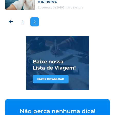
mulheres
21 de maio de 2019
5 min de leitura
1
2
Não perca nenhuma dica!