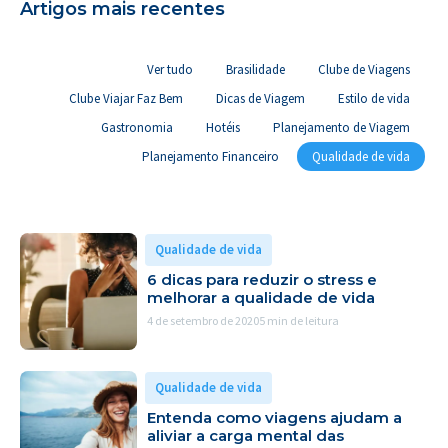
Artigos mais recentes
Ver tudo
Brasilidade
Clube de Viagens
Clube Viajar Faz Bem
Dicas de Viagem
Estilo de vida
Gastronomia
Hotéis
Planejamento de Viagem
Planejamento Financeiro
Qualidade de vida
Qualidade de vida
6 dicas para reduzir o stress e
melhorar a qualidade de vida
4 de setembro de 2020
5 min de leitura
Qualidade de vida
Entenda como viagens ajudam a
aliviar a carga mental das