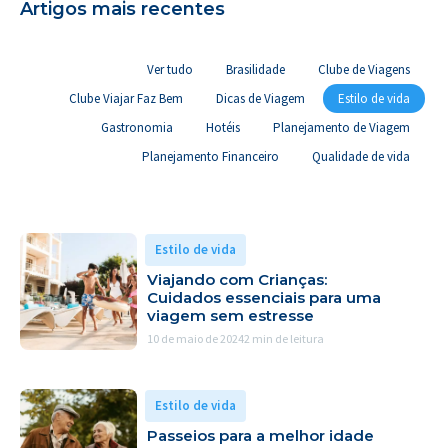
Artigos mais recentes
Ver tudo
Brasilidade
Clube de Viagens
Clube Viajar Faz Bem
Dicas de Viagem
Estilo de vida
Gastronomia
Hotéis
Planejamento de Viagem
Planejamento Financeiro
Qualidade de vida
Estilo de vida
Viajando com Crianças:
Cuidados essenciais para uma
viagem sem estresse
10 de maio de 2024
2 min de leitura
Estilo de vida
Passeios para a melhor idade