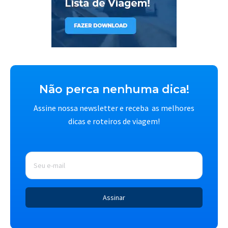
Não perca nenhuma dica!
Assine nossa newsletter e receba as melhores
dicas e roteiros de viagem!
E-
mail
*