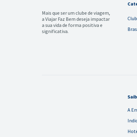
Cat
Mais que ser um clube de viagem,
Club
a Viajar Faz Bem deseja impactar
a sua vida de forma positiva e
Bras
significativa.
Sai
A E
Indi
Hoté