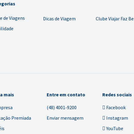
egorias
e de Viagens
Dicas de Viagem
Clube Viajar Faz B
ilidade
ba mais
Entre em contato
Redes sociais
mpresa
(48) 4001-9200
Facebook
cação Premiada
Enviar mensagem
Instagram
is
YouTube