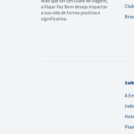
Mais que ser um clube de viagem,
Club
a Viajar Faz Bem deseja impactar
a sua vida de forma positiva e
Bras
significativa.
Sai
A E
Indi
Hoté
Plan