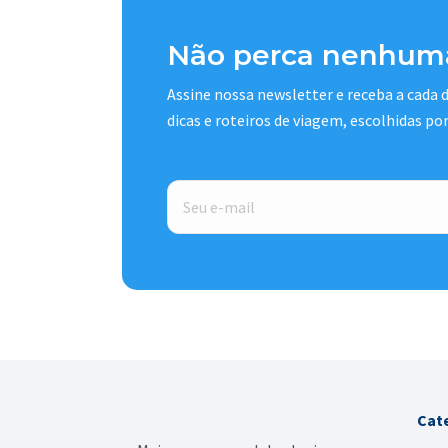
Não perca nenhuma
Assine nossa newsletter e receba a cada
dicas e roteiros de viagem, escolhidas po
E-
mail
*
Cat