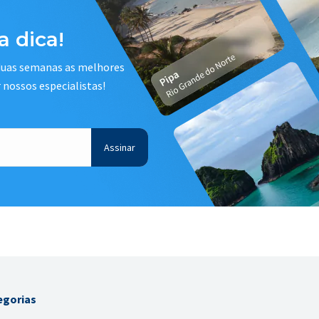
 dica!
 duas semanas as melhores
r nossos especialistas!
egorias