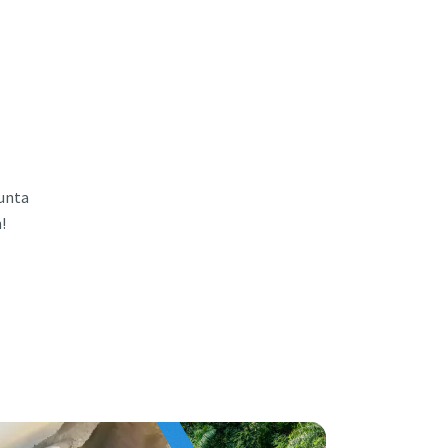
Punta
!