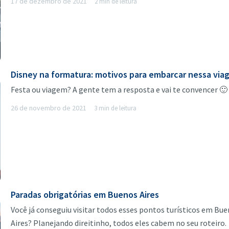
17 de dezembro de 2021
2 min de leitura
Disney na formatura: motivos para embarcar nessa vi
Festa ou viagem? A gente tem a resposta e vai te convencer 🙂
26 de novembro de 2021
3 min de leitura
Paradas obrigatórias em Buenos Aires
Você já conseguiu visitar todos esses pontos turísticos em Bu
Aires? Planejando direitinho, todos eles cabem no seu roteiro.