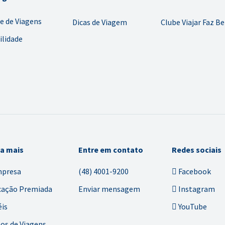
e de Viagens
Dicas de Viagem
Clube Viajar Faz B
ilidade
ba mais
Entre em contato
Redes sociais
mpresa
(48) 4001-9200
Facebook
cação Premiada
Enviar mensagem
Instagram
is
YouTube
os de Viagens