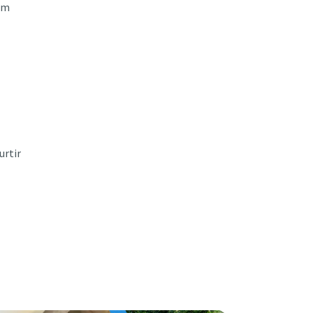
gum
urtir