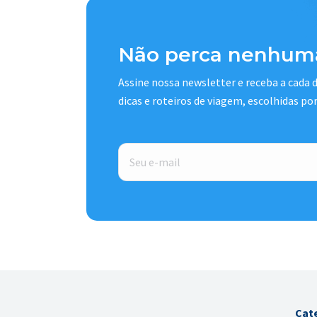
Não perca nenhuma
Assine nossa newsletter e receba a cada
dicas e roteiros de viagem, escolhidas po
E-
mail
*
Cat