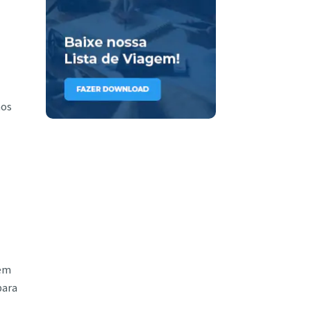
mos
sem
para