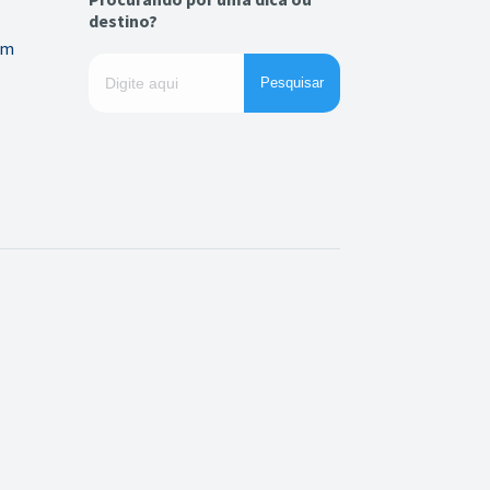
destino?
em
Pesquisar