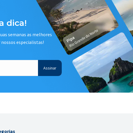
 dica!
 duas semanas as melhores
r nossos especialistas!
egorias