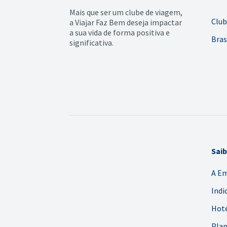
Mais que ser um clube de viagem,
Club
a Viajar Faz Bem deseja impactar
a sua vida de forma positiva e
Bras
significativa.
Sai
A E
Indi
Hoté
Plan