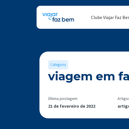
Clube Viajar Faz B
Categoria
viagem em fa
Última postagem
Artigo
21 de fevereiro de 2022
artig