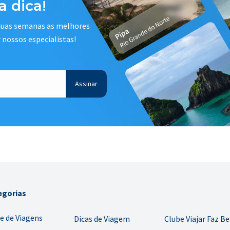
 dica!
 duas semanas as melhores
r nossos especialistas!
egorias
e de Viagens
Dicas de Viagem
Clube Viajar Faz B