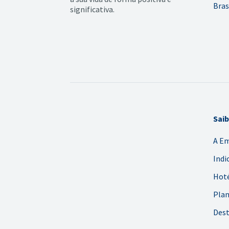
Bras
significativa.
Sai
A E
Indi
Hoté
Plan
Dest