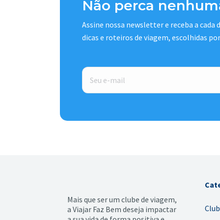
Não perca nenhuma
Assine nossa newsletter e receba a cada
dicas e roteiros de viagem, escolhidas po
E-
mail
*
Cat
Mais que ser um clube de viagem,
Club
a Viajar Faz Bem deseja impactar
a sua vida de forma positiva e