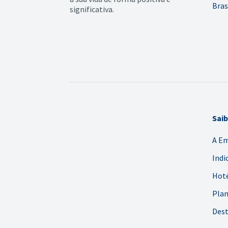
Bras
significativa.
Sai
A E
Indi
Hoté
Plan
Dest