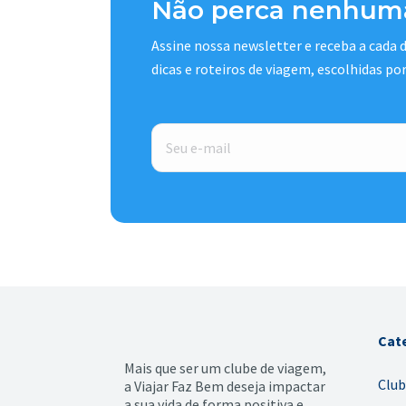
Não perca nenhuma
Assine nossa newsletter e receba a cada
dicas e roteiros de viagem, escolhidas po
E-
mail
*
Cat
Mais que ser um clube de viagem,
Club
a Viajar Faz Bem deseja impactar
a sua vida de forma positiva e