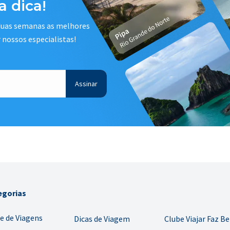
 dica!
 duas semanas as melhores
r nossos especialistas!
egorias
e de Viagens
Dicas de Viagem
Clube Viajar Faz B