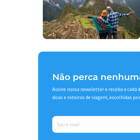
Não perca nenhuma
Assine nossa newsletter e receba a cada
dicas e roteiros de viagem, escolhidas po
E-
mail
*