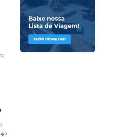
ra
u
r?
ajar