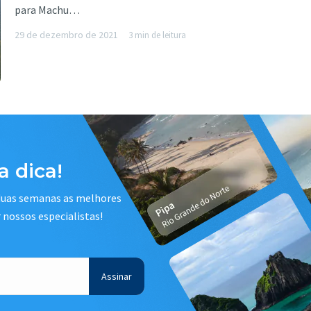
para Machu…
29 de dezembro de 2021
3 min de leitura
 dica!
 duas semanas as melhores
r nossos especialistas!