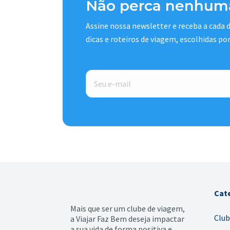
Não perca nenhuma
Assine nossa newsletter e receba a cada
dicas e roteiros de viagem, escolhidas po
E-
mail
*
Cat
Mais que ser um clube de viagem,
Club
a Viajar Faz Bem deseja impactar
a sua vida de forma positiva e