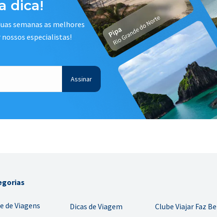
 dica!
 duas semanas as melhores
r nossos especialistas!
egorias
e de Viagens
Dicas de Viagem
Clube Viajar Faz B