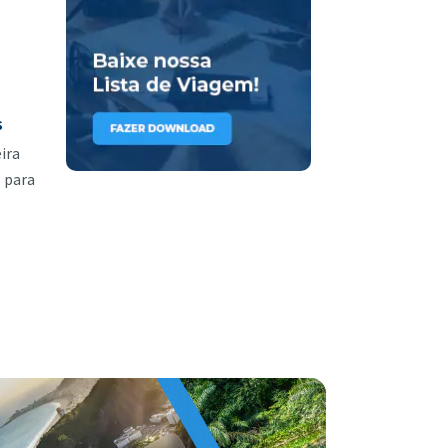
s
ira
 para