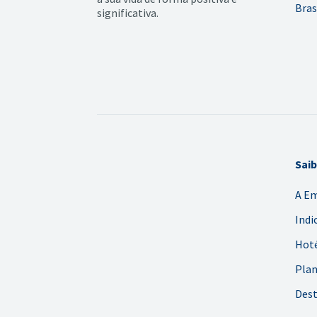
Bras
significativa.
Sai
A E
Indi
Hoté
Plan
Dest