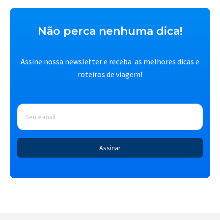
Não perca nenhuma dica!
Assine nossa newsletter e receba as melhores dicas e
roteiros de viagem!
E-
mail
*