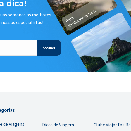
 dica!
 duas semanas as melhores
r nossos especialistas!
egorias
e de Viagens
Dicas de Viagem
Clube Viajar Faz B