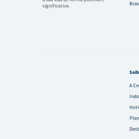
Bras
significativa.
Sai
A E
Indi
Hoté
Plan
Dest