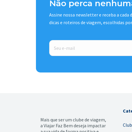
Não perca nenhuma
Assine nossa newsletter e receba a cada
dicas e roteiros de viagem, escolhidas po
E-
mail
*
Cat
Mais que ser um clube de viagem,
Club
a Viajar Faz Bem deseja impactar
a sua vida de forma positiva e