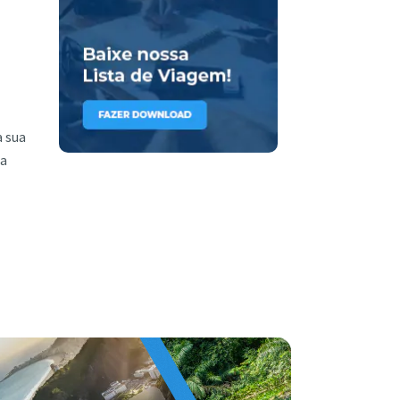
a sua
ua