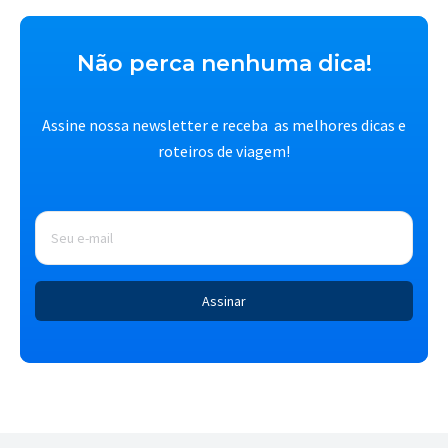
Não perca nenhuma dica!
Assine nossa newsletter e receba as melhores dicas e
roteiros de viagem!
E-
mail
*