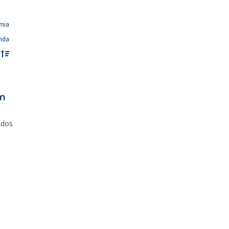
mia
vida
em
ados