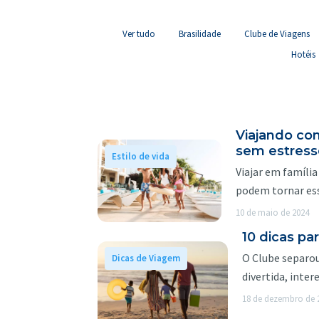
Ver tudo
Brasilidade
Clube de Viagens
Hotéis
Viajando co
sem estress
Estilo de vida
Viajar em família
podem tornar ess
10 de maio de 2024
10 dicas pa
O Clube separou
Dicas de Viagem
divertida, inte
18 de dezembro de 