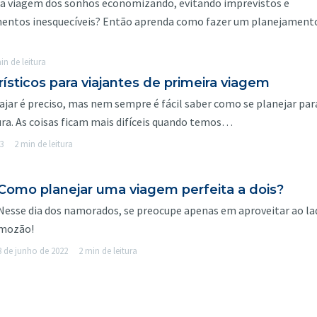
ela viagem dos sonhos economizando, evitando imprevistos e
ntos inesquecíveis? Então aprenda como fazer um planejament
in de leitura
rísticos para viajantes de primeira viagem
jar é preciso, mas nem sempre é fácil saber como se planejar par
ra. As coisas ficam mais difíceis quando temos…
3
2 min de leitura
Como planejar uma viagem perfeita a dois?
Nesse dia dos namorados, se preocupe apenas em aproveitar ao la
mozão!
3 de junho de 2022
2 min de leitura