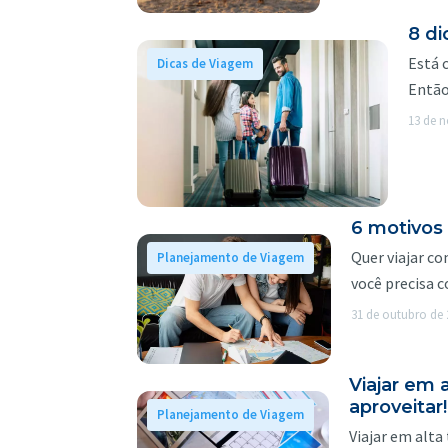
8 di
Está 
Dicas de Viagem
Então
13 de 
6 motivos
Quer viajar c
Planejamento de Viagem
você precisa 
31 de outubro de 
Viajar em 
aproveitar!
Planejamento de Viagem
Viajar em alta