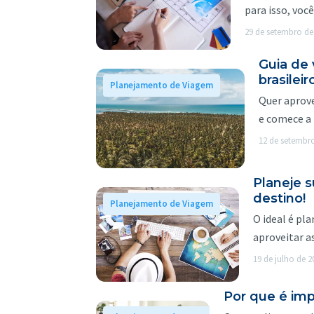
para isso, vo
29 de setembro de
Guia de
brasileir
Planejamento de Viagem
Quer aprove
e comece a 
12 de setembr
Planeje 
destino!
Planejamento de Viagem
O ideal é pl
aproveitar a
19 de julho de 2
Por que é im