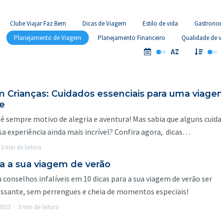
Clube Viajar Faz Bem
Dicas de Viagem
Estilo de vida
Gastrono
Planejamento de Viagem
Planejamento Financeiro
Qualidade de 
m Crianças: Cuidados essenciais para uma viag
e
 é sempre motivo de alegria e aventura! Mas sabia que alguns cuid
a experiência ainda mais incrível? Confira agora, dicas…
2 min de leitura
ra a sua viagem de verão
 conselhos infalíveis em 10 dicas para a sua viagem de verão ser
ressante, sem perrengues e cheia de momentos especiais!
2023
3 min de leitura