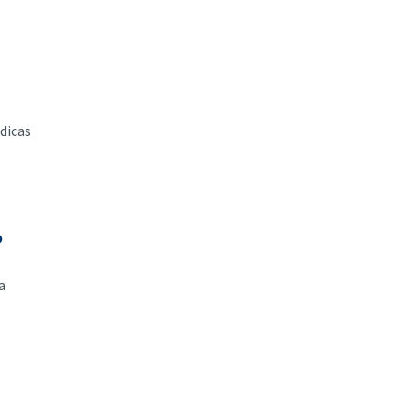
dicas
o
a