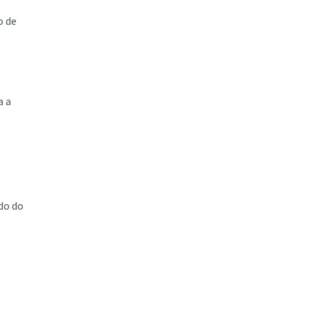
o de
a a
do do