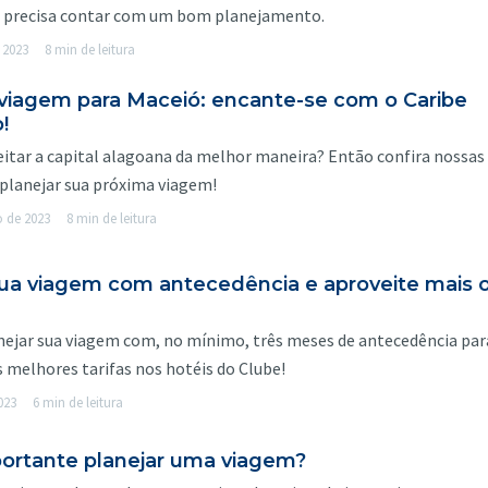
cê precisa contar com um bom planejamento.
 2023
8 min de leitura
 viagem para Maceió: encante-se com o Caribe
o!
itar a capital alagoana da melhor maneira? Então confira nossas 
planejar sua próxima viagem!
o de 2023
8 min de leitura
sua viagem com antecedência e aproveite mais 
anejar sua viagem com, no mínimo, três meses de antecedência par
s melhores tarifas nos hotéis do Clube!
023
6 min de leitura
portante planejar uma viagem?