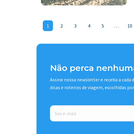
1
2
3
4
5
…
10
Não perca nenhuma
Assine nossa newsletter e receba a cada
dicas e roteiros de viagem, escolhidas po
E-
mail
*