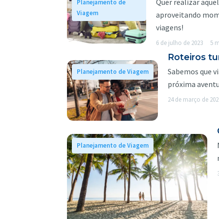
Quer realizar aqu
Planejamento de
Viagem
aproveitando mome
viagens!
6 de julho de 2023
5 m
Roteiros tu
Sabemos que via
Planejamento de Viagem
próxima aventu
24 de março de 202
Planejamento de Viagem